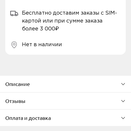
Бесплатно доставим заказы с SIM-
картой или при сумме заказа
более 3 000₽
Нет в наличии
Описание
Отзывы
Умная кнопка Aqara T1 (1 кнопка, радиус
действия 10 м, белый, WB-R02D)
Оплата и доставка
По популярности
Компактное и удобное устройство для