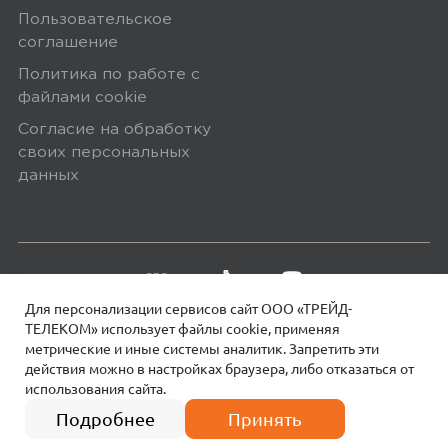
Пользовательское
соглашение
Политика по работе с
5,0
Владимир К.
файлами сookie
15 марта 2025, 14:13
Согласие на обработку
своих персональных
Кнопка хорошего качества. Работает
данных
с умным домом Яндекса.
Ozon
0
Для персонализации сервисов сайт ООО «ТРЕЙД-
ТЕЛЕКОМ» использует файлы сookie, применяя
метрические и иные системы аналитик. Запретить эти
действия можно в настройках браузера, либо отказаться от
5,0
Fa F.
использования сайта.
18+
© 2026 МОТИВ.
Все права защищены!
2 490
₽
21 мая 2025, 10:49
Подробнее
Принять
удобство