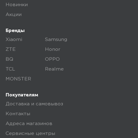
Новинки
По популярности
Акции
Бренды
Xiaomi
Samsung
ZTE
Honor
4.50
BQ
OPPO
TCL
Realme
MONSTER
Оценка покупателей рассчитана на
основании 4 отзывов
Покупателям
5 звёзд
2
Доставка и самовывоз
4
Контакты
2
звёзды
Адреса магазинов
3
0
Сервисные центры
звёзды