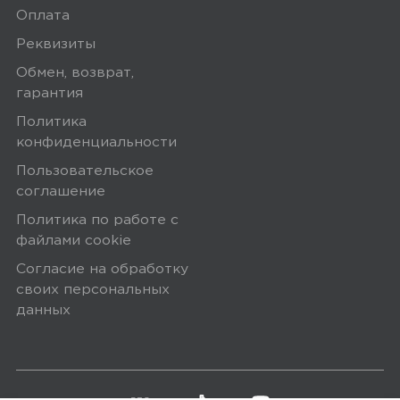
Оплата
2
0
звёзды
Реквизиты
1 звёзда
0
Обмен, возврат,
гарантия
Политика
конфиденциальности
Написать отзыв
Пользовательское
соглашение
Политика по работе с
5,0
Александр
файлами сookie
10 июня 2025, 05:03
Согласие на обработку
своих персональных
Отличная, стильная, с достаточно
данных
качественным звучанием колонка.
Рекомендую к покупке
Минусы