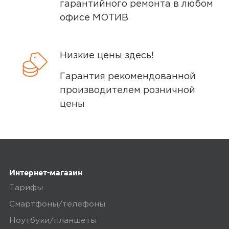
гарантийного ремонта в любом
офисе МОТИВ
5,0
Галина
18 июля 2025, 12:30
Низкие цены здесь!
Быстро подключилась. Звук супер
Гарантия рекомендованной
производителем розничной
Минусы
цены
Пока что нет, надеюсь что и не будет
Плюсы
Интернет-магазин
Быстрая доставка
Тарифы
Смартфоны/телефоны
0
Ноутбуки/планшеты