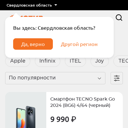
Свердловская область
Вы здесь: Свердловская область?
Главная
Каталог
Смартфоны
Да, верно
Другой регион
Смартфоны
Apple
Infinix
ITEL
Joy
TE
По популярности
Подтвердите телефон
Введите код из СМС
Смартфон TECNO Spark Go
Отправить код по СМС
2024 (BG6) 4/64 (черный)
9 990 ₽
Отправить код еще раз через
сек.