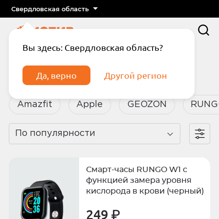
Свердловская область
Вы здесь: Свердловская область?
Главная
Каталог
Смарт-часы
Да, верно
Другой регион
Смарт-часы
Amazfit
Apple
GEOZON
RUNG
По популярности
Подтвердите телефон
Введите код из СМС
Смарт-часы RUNGO W1 с
Отправить код по СМС
функцией замера уровня
кислорода в крови (черный)
Отправить код еще раз через
249 ₽
сек.