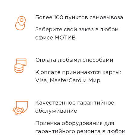
проходит предпродажную проверку. Мы
21 февраля 2025, 12:21
осматриваем технику на внешние
Взяла уже втрой, очень нравится,
дефекты, проверяем комплектацию,
Более 100 пунктов самовывоза
надежный
поэтому товар доставляется во вскрытой
Заберите свой заказ в любом
упаковке. Исключение составляют
офисе МОТИВ
некоторые виды товаров под
0
собственными марками.
Дополнительные вопросы вы можете
Оплата любыми способами
задать по телефону
8 (800) 240 0010
К оплате принимаются карты:
5,0
Галина
Visa, MasterCard и Мир
01 марта 2025, 15:36
Кабель хороший , хорошо усиленый ,
Качественное гарантийное
этот быстро не сломается
обслуживание
,рекомендую
Приемка оборудования для
гарантийного ремонта в любом
Минусы