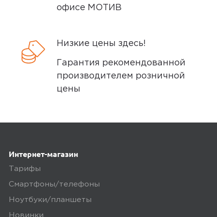
офисе МОТИВ
Нет
Низкие цены здесь!
Плюсы
Гарантия рекомендованной
Супер
производителем розничной
цены
0
5,0
Севара
Интернет-магазин
09 марта 2025, 14:20
Тарифы
Смартфоны/телефоны
Очень быстрая доставка проверила
работает кабель спасибо
Ноутбуки/планшеты
Новинки