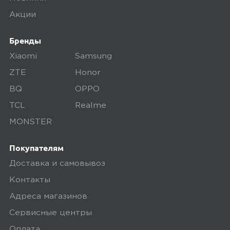
Плюсы
Акции
Все хорошо
Бренды
Xiaomi
Samsung
0
ZTE
Honor
BQ
OPPO
TCL
Realme
MONSTER
5,0
Олеся
15 марта 2025, 23:14
Покупателям
Доставка быстрая , зарядка работает
Доставка и самовывоз
, надеюсь долго прослужит
Контакты
Адреса магазинов
Минусы
Сервисные центры
Их нет
Оплата