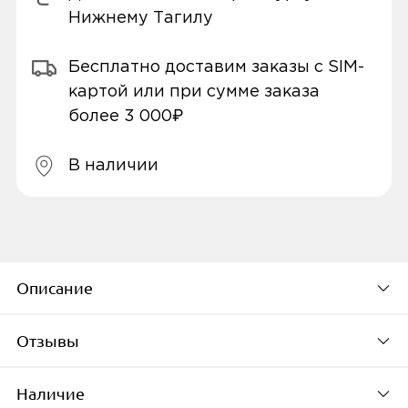
Нижнему Тагилу
Бесплатно доставим заказы с SIM-
картой или при сумме заказа
более 3 000₽
В наличии
Описание
Отзывы
"КАБЕЛЬ CONTACT ДЛЯ БЫСТРОЙ
ЗАРЯДКИ СТАНЕТ ЯРКИМ ДОПОЛНЕНИЕМ
Наличие
К ВАШЕМУ УСТРОЙСТВУ.
По популярности