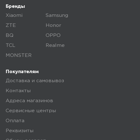
Нет
Бренды
Xiaomi
Samsung
Плюсы
ZTE
Honor
Длительная работа на одном заряде,
BQ
OPPO
точность, яркий экран, влагозащита.
TCL
Realme
MONSTER
0
Покупателям
Доставка и самовывоз
Контакты
4,0
Stanislavv5
Адреса магазинов
10 марта 2024, 21:26
Сервисные центры
Дёшево и сердито В целом можно
Оплата
пользоваться. Но экран все еще
Реквизиты
маленький на мой взгляд, людям в