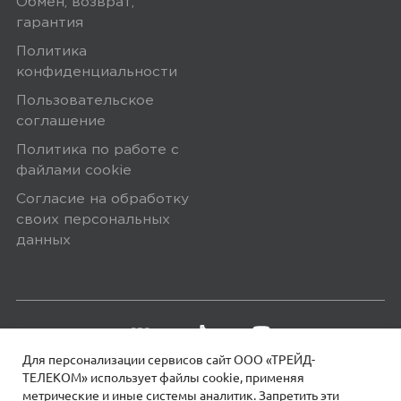
Обмен, возврат,
возрасте не подойдёт. Люблю в
гарантия
спортивных целях использовать (как
Политика
шагомер, например). Для базовых
конфиденциальности
вещей подходит, не жалуюсь. С
Пользовательское
телефоном хорошо держит связь.
соглашение
Выбрал эту версию, тут хотя бы
Политика по работе с
экран побольше. До этого был Ми
файлами сookie
бенд 5, так очень жалел о покупке,
Согласие на обработку
без очков не мог на экране ничего
своих персональных
увидеть, но в целом сбоев в работе
данных
не наблюдал. В ми 7 ещё надежнее
стал и экран ярче и больше. Твёрдая
4-ка, ...
Минусы
Для персонализации сервисов сайт ООО «ТРЕЙД-
ТЕЛЕКОМ» использует файлы сookie, применяя
Нет; Ночью спать неудобно с ними -
метрические и иные системы аналитик. Запретить эти