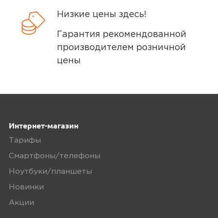
Низкие цены здесь!
5,0
kisel54
Гарантия рекомендованной
29 октября 2023, 08:49
производителем розничной
цены
Надежный и удобный умный браслет
без минусов. Пользуюсь браслетами
этой фирмы еще с первой их версии,
которые были без экрана, и очень
ограниченного набора функций. Еще
Интернет-магазин
тогда зарекомендовали себя
Тарифы
надежными и точными. Покупка
Смартфоны/телефоны
Smart 7 лишь подтвердила мое
мнение о браслетах этой...
Ноутбуки/планшеты
Новинки
Минусы
Акции