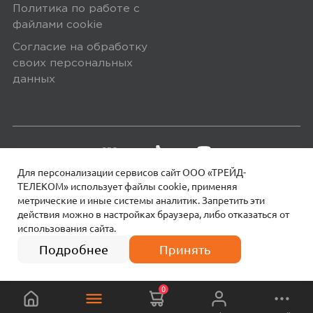
Политика по работе с
По популярности
файлами сookie
Согласие на обработку
своих персональных
данных
4.50
Для персонализации сервисов сайт ООО «ТРЕЙД-
Оценка покупателей рассчитана на
ТЕЛЕКОМ» использует файлы сookie, применяя
основании 4 отзывов
метрические и иные системы аналитик. Запретить эти
действия можно в настройках браузера, либо отказаться от
5 звёзд
2
использования сайта.
18+
© 2026 МОТИВ.
Все права защищены!
4 платежа по
1 990
₽
497 руб.
Подробнее
Принять
4
2
звёзды
3
0
0
звёзды