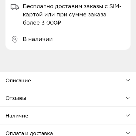
Бесплатно доставим заказы с SIM-
картой или при сумме заказа
более 3 000₽
В наличии
Описание
Отзывы
Наушники
TWS Nokia Lite Earbuds BH-205
сочетают в себе приятный дизайн,
Наличие
удобство и качественный звук. Его
По популярности
воспроизведение осуществляется при
Оплата и доставка
помощи больших динамиков закрытого