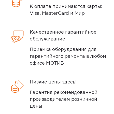
самой маленькой цене было бы
К оплате принимаются карты:
сильно печально потерять, а так
Visa, MasterCard и Мир
дареному коню. Поэтому отзыв будет
максимально не объективным)))
Погнали 1. Внешний вид и удобство:
Качественное гарантийное
Небольшой кейс 7см в длине,
обслуживание
матовый, но подвержен...
Приемка оборудования для
гарантийного ремонта в любом
Минусы
офисе МОТИВ
Не удобны для звонков; Управление
Низкие цены здесь!
Плюсы
Гарантия рекомендованной
Автономность; Дизайн; Звук
производителем розничной
цены