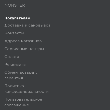
музыку с телефона или планшета
MONSTER
мне вполне достаточно. Удивила то
насколько они держат заряд - я не
Покупателям
могу разрядить их за один раз.
Доставка и самовывоз
Заряжается быстро от разъёма
тайпси и...
Контакты
Адреса магазинов
Минусы
Сервисные центры
Оплата
Не удобны для звонков
Реквизиты
Плюсы
Обмен, возврат,
гарантия
Автономность; Дизайн; Звук
Политика
конфиденциальности
Пользовательское
0
соглашение