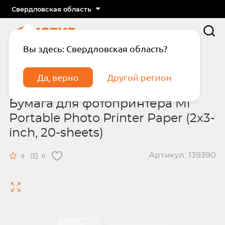
Свердловская область
Вы здесь: Свердловская область?
Главная
Гаджеты
Бумага для фотопринтера Mi Portable Photo
Да, верно
Другой регион
Printer Paper (2x3-inch, 20-sheets)
Бумага для фотопринтера Mi
Portable Photo Printer Paper (2x3-
inch, 20-sheets)
Артикул: 139390
Подтвердите телефон
Введите код из СМС
0
0
Отправить код по СМС
Отправить код еще раз через
сек.