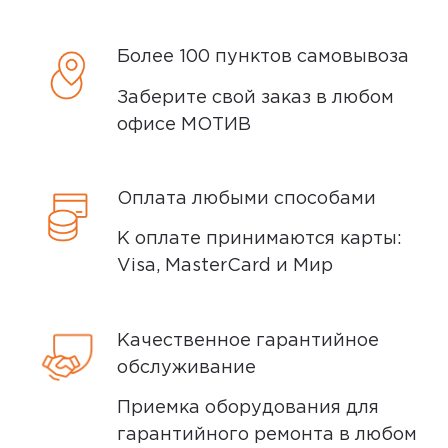
сообщим вам о возможной дате доставки
после того, как вы подтвердите заказ.
Более 100 пунктов самовывоза
Доставка курьером
Заберите свой заказ в любом
офисе МОТИВ
Доставка курьером производится на
следующий день после заказа (если
заказ был оформлен до 15.00). Вы можете
Оплата любыми способами
выбрать время доставки и удобный для
К оплате принимаются карты:
вас способ оплаты. Все детали вы
Visa, MasterCard и Мир
сможете
обсудить
с нашим
специалистом после оформления
покупки.
Качественное гарантийное
обслуживание
Условия доставки
Приемка оборудования для
Доставка заказов производится
гарантийного ремонта в любом