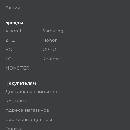
осматриваем технику на внешние
Акции
дефекты, проверяем комплектацию,
Бренды
поэтому товар доставляется во вскрытой
упаковке. Исключение составляют
Xiaomi
Samsung
некоторые виды товаров под
ZTE
Honor
собственными марками.
BQ
OPPO
Дополнительные вопросы вы можете
TCL
Realme
задать по телефону
8 (800) 240 0010
MONSTER
Покупателям
Доставка и самовывоз
Контакты
Адреса магазинов
Сервисные центры
Оплата