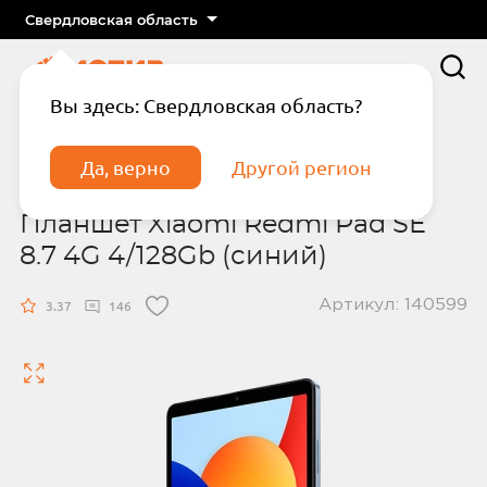
Свердловская область
Вы здесь: Свердловская область?
Главная
Ноутбуки и планшеты
Планшет Xiaomi Redmi Pad SE 8.7 4G 4/128Gb
Да, верно
Другой регион
(синий)
Планшет Xiaomi Redmi Pad SE
8.7 4G 4/128Gb (синий)
Артикул: 140599
3.37
146
Подтвердите телефон
Введите код из СМС
Отправить код по СМС
Отправить код еще раз через
сек.