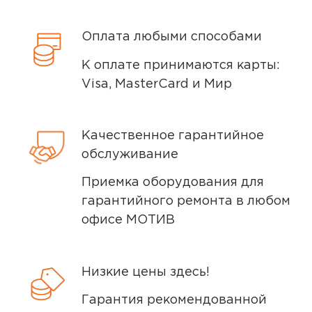
Сенсоры
: Акселерометр, компас,
такую сумму, система стабильная,
датчик Холла, виртуальные датчики
только одно нарекание - с памятью
Оплата любыми способами
приближения и освещения.
К оплате принимаются карты:
Минусы
Visa, MasterCard и Мир
Планшет Xiaomi Redmi Pad SE 8.7 LTE
—
Быстро забивается память
это отличный выбор для тех, кто ищет
системными файлами - надо
доступное устройство для работы, учебы,
Качественное гарантийное
перезагружать пару раз в месяц
просмотра видео и мобильного интернета.
обслуживание
Он подойдет как для взрослых, так и для
Плюсы
Приемка оборудования для
детей благодаря своей надежности и
гарантийного ремонта в любом
простоте использования.
Хороший планшет, достаточно
офисе МОТИВ
мощный, заряд держит пару дней
среднеактивного использования,
тактильно приятный, звук приятный
Низкие цены здесь!
Гарантия рекомендованной