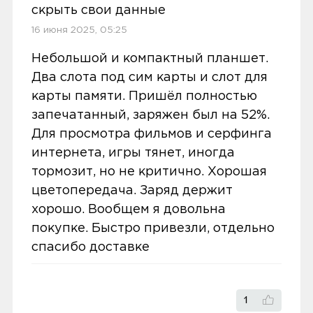
На внешний вид все хорошо. Товар
скрыть свои данные
Условия доставки
не входить в комплект в зависимости
пришёл целый полностью
16 июня 2025, 05:25
от региона). Время работы:
запечатанный. загрузил все
Доставка заказов производится
приложения ,все работает,все
Небольшой и компактный планшет.
До 22 часов просмотра видео (для
курьером СДЭК по адресам в
тянет,для моих нужд очень хороший .
Два слота под сим карты и слот для
LTE-версии).
Екатеринбурге, Нижнем Тагиле, Кургане
Обычный ,не дорогой .всем доволен
карты памяти. Пришёл полностью
и Сургуте.
запечатанный, заряжен был на 52%.
Режим ожидания — до 135 часов.
Доставка бесплатная, если вы покупаете
Для просмотра фильмов и серфинга
Ozon
0
товары дороже 3 000 рублей или в заказ
интернета, игры тянет, иногда
включен комплект подключения SIM-
тормозит, но не критично. Хорошая
Камеры и мультимедиа
карты. Если сумма заказа менее 3000
цветопередача. Заряд держит
рублей, то стоимость доставки 300
хорошо. Вообщем я довольна
Основная камера
: 8 Мп (f/2.0) с
5,0
Алексей Герасимов
рублей.
покупке. Быстро привезли, отдельно
автофокусом и LED-вспышкой. Запись
01 апреля 2025, 16:23
спасибо доставке
Заказы привозятся только на
видео — 1080p@30 fps.
существующие и точные адреса.
За такую цену все устраивает
Фронтальная камера
: 5 Мп (f/2.2) для
Курьер привозит заказ — вы проверяете
1
видеозвонков.
Минусы