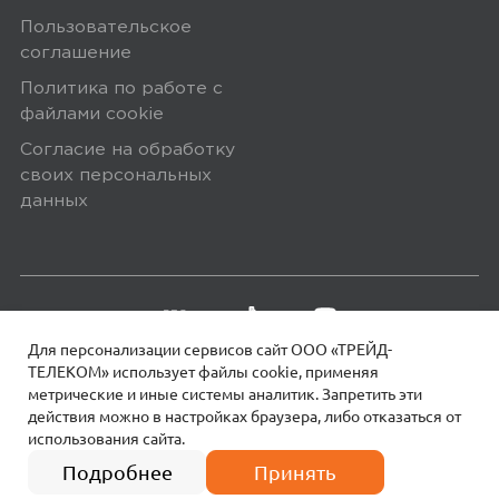
Пользовательское
соглашение
4,0
Политика по работе с
Светлана В.
файлами сookie
31 мая 2025, 17:02
Согласие на обработку
в работе ещё не проверяли
своих персональных
данных
Ozon
0
Для персонализации сервисов сайт ООО «ТРЕЙД-
5,0
Денис П.
ТЕЛЕКОМ» использует файлы сookie, применяя
метрические и иные системы аналитик. Запретить эти
04 июля 2025, 09:14
действия можно в настройках браузера, либо отказаться от
использования сайта.
18+
© 2026 МОТИВ.
Все права защищены!
Вроде бы работает. Понаблюдаю
4 платежа по
18 990
₽
4747 руб.
Подробнее
Принять
ещё в течении месяца и дополню