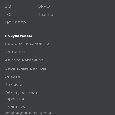
Константин Б.
BQ
OPPO
18 апреля 2025, 16:50
TCL
Realme
все работает,пришло целое
MONSTER
Покупателям
Ozon
0
Доставка и самовывоз
Контакты
Адреса магазинов
5,0
Александр К.
Сервисные центры
25 мая 2025, 10:16
Оплата
Хороший планшет.Надеюсь
Реквизиты
прослужит долго
Обмен, возврат,
гарантия
Политика
Ozon
0
конфиденциальности