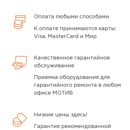
Курьер привозит заказ — вы проверяете
товар на внешние дефекты. Время на
Оплата любыми способами
осмотр не более 15 минут.
К оплате принимаются карты:
В нашем интернет-магазине весь товар
Visa, MasterCard и Мир
проходит предпродажную проверку. Мы
осматриваем технику на внешние
дефекты, проверяем комплектацию,
Качественное гарантийное
поэтому товар доставляется во вскрытой
обслуживание
упаковке. Исключение составляют
Приемка оборудования для
некоторые виды товаров под
гарантийного ремонта в любом
собственными марками.
офисе МОТИВ
Дополнительные вопросы вы можете
задать по телефону
8 (800) 240 0010
Низкие цены здесь!
Гарантия рекомендованной