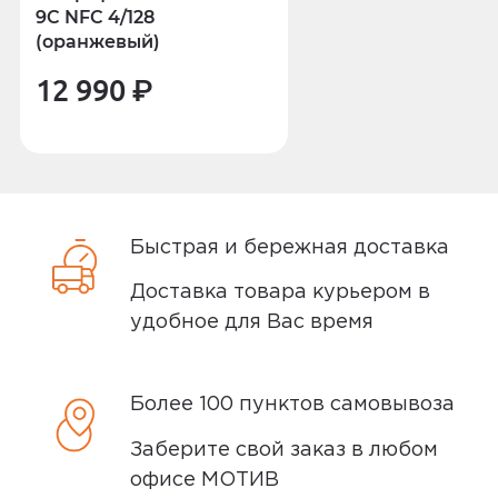
9C NFC 4/128
покупки.
(оранжевый)
Условия доставки
12 990
₽
Доставка заказов производится
курьером СДЭК по адресам в
Екатеринбурге, Нижнем Тагиле, Кургане
и Сургуте.
Быстрая и бережная доставка
Доставка бесплатная, если вы покупаете
товары дороже 3 000 рублей или в заказ
Доставка товара курьером в
включен комплект подключения SIM-
удобное для Вас время
карты. Если сумма заказа менее 3000
рублей, то стоимость доставки 300
Более 100 пунктов самовывоза
рублей.
Заказы привозятся только на
Заберите свой заказ в любом
существующие и точные адреса.
офисе МОТИВ