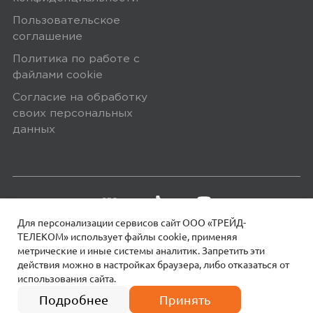
Пользовательское
соглашение
Политика по работе с
файлами сookie
Согласие на обработку
своих персональных
данных
Для персонализации сервисов сайт ООО «ТРЕЙД-
ТЕЛЕКОМ» использует файлы сookie, применяя
метрические и иные системы аналитик. Запретить эти
действия можно в настройках браузера, либо отказаться от
использования сайта.
18+
© 2026 МОТИВ.
Все права защищены!
4 платежа по
17 990
₽
4497 руб.
Подробнее
Принять