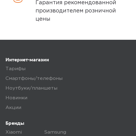
Минусы
Гарантия рекомендованной
производителем розничной
Нет
цены
Плюсы
Удобные
Интернет-магазин
0
Тарифы
Смартфоны/телефоны
Ноутбуки/планшеты
Новинки
5,0
Алексей О.
Акции
21 июля 2025, 14:31
хороший звук для такой цены
Бренды
Xiaomi
Samsung