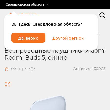
Свердловская область
Вы здесь: Свердловская область?
Главная
Аксессуары
Беспроводные наушники Xiaomi Redmi Buds 5,
Да, верно
Другой регион
синие
Беспроводные наушники Xiaomi
Redmi Buds 5, синие
Артикул: 139923
5.00
5
Подтвердите телефон
Введите код из СМС
Отправить код по СМС
Отправить код еще раз через
сек.