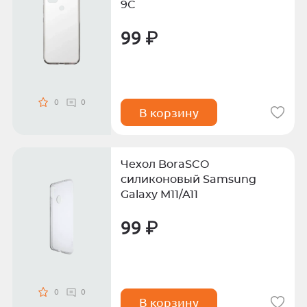
9C
99 ₽
0
0
В корзину
Чехол BoraSCO
силиконовый Samsung
Galaxy M11/A11
99 ₽
0
0
В корзину