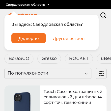
Свердловская область
Вы здесь: Свердловская область?
Главная
Каталог
Аксессуары
Чехлы для телефонов
Да, верно
Другой регион
Чехлы для телефонов
BoraSCO
Gresso
ROCKET
uBe
По популярности
Подтвердите телефон
Введите код из СМС
Отправить код по СМС
Touch Case чехол защитный
силиконовый для IPhone 14
софт-тач, темно-синий
Отправить код еще раз через
сек.