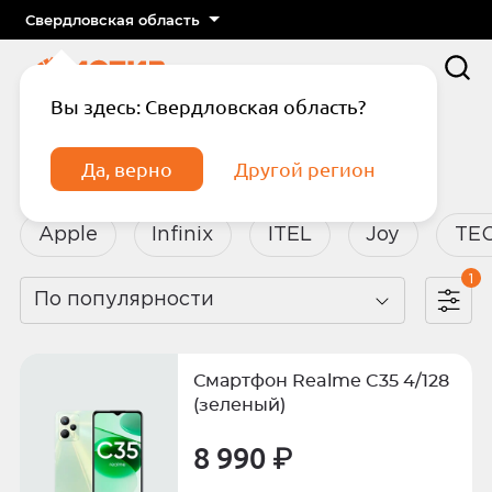
Свердловская область
Вы здесь: Свердловская область?
Главная
Каталог
Смартфоны
Да, верно
Другой регион
Смартфоны
Apple
Infinix
ITEL
Joy
TE
1
По популярности
Подтвердите телефон
Введите код из СМС
Смартфон Realme C35 4/128
Отправить код по СМС
(зеленый)
8 990 ₽
Отправить код еще раз через
сек.