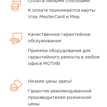
Оплата любыми способами
поэтому товар доставляется во вскрытой
работает как зверь. не зависает
упаковке. Исключение составляют
К оплате принимаются карты:
некоторые виды товаров под
Минусы
Visa, MasterCard и Мир
собственными марками.
не наклеена защитная пленка на
Дополнительные вопросы вы можете
заводе
Качественное гарантийное
задать по телефону
8 (800) 240 0010
обслуживание
Плюсы
Приемка оборудования для
мощный и не дорогой
гарантийного ремонта в любом
офисе МОТИВ
0
Низкие цены здесь!
Гарантия рекомендованной
производителем розничной
цены