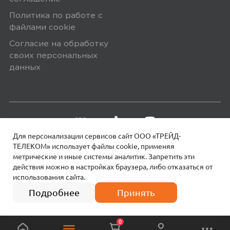
Политика по работе с
файлами сookie
Согласие на обработку
своих персональных
данных
Для персонализации сервисов сайт ООО «ТРЕЙД-
ТЕЛЕКОМ» использует файлы сookie, применяя
метрические и иные системы аналитик. Запретить эти
действия можно в настройках браузера, либо отказаться от
использования сайта.
18+
© 2026 МОТИВ.
Все права защищены!
13 990
₽
Подробнее
Принять
0