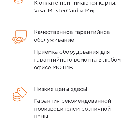
К оплате принимаются карты:
5,0
некоторые виды товаров под
Анонимный покупатель
Visa, MasterCard и Мир
собственными марками.
25 января 2024, 17:30
Дополнительные вопросы вы можете
Большие и защищенные часы.
Качественное гарантийное
задать по телефону
8 (800) 240 0010
Довольно крупные, что нужно
обслуживание
учитывать при покупке. Так же нет
микрофона, так что для звонков не
Приемка оборудования для
подходят. В остальном отличный
гарантийного ремонта в любом
вариант, для тех кому заходит такой
офисе МОТИВ
утилитарный дизайн.
Низкие цены здесь!
megamarket
0
Гарантия рекомендованной
производителем розничной
цены
5,0
Артем Ф.