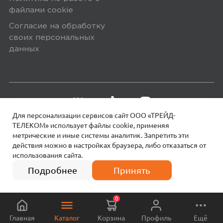
качества, дизайна и цены : они
файлами сookie
дороже и круче первой и про версии,
Согласие на обработку
но сильно дешевле ультра версии, у
своих персональных
данных
которой функций вроде как не
намного больше.
Плюсы
Одни сплошные плюсы
Для персонализации сервисов сайт ООО «ТРЕЙД-
ТЕЛЕКОМ» использует файлы сookie, применяя
метрические и иные системы аналитик. Запретить эти
действия можно в настройках браузера, либо отказаться от
megamarket
0
использования сайта.
18+
© 2026 МОТИВ.
Все права защищены!
13 990
₽
Подробнее
Принять
0
5,0
Алексей К.
Главная
Каталог
Корзина
Профиль
Ещё
18 января 2024, 10:30