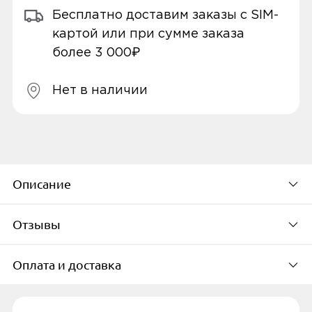
Бесплатно доставим заказы с SIM-
картой или при сумме заказа
более 3 000₽
Нет в наличии
Описание
Отзывы
Смарт-часы
Amazfit T-Rex 2
выполнен в
надежном пластиковом корпусе черного
Оплата и доставка
цвета с золотистыми элементами. Он
По популярности
комплектуется черным силиконовым
ремешком, который приятно прилегает к