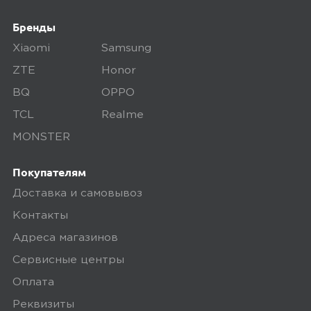
дефекты, проверяем комплектацию,
Бренды
поэтому товар доставляется во вскрытой
Xiaomi
Samsung
упаковке. Исключение составляют
ZTE
Honor
некоторые виды товаров под
собственными марками.
BQ
OPPO
TCL
Realme
Дополнительные вопросы вы можете
задать по телефону
8 (800) 240 0010
MONSTER
Покупателям
Доставка и самовывоз
Контакты
Адреса магазинов
Сервисные центры
Оплата
Реквизиты