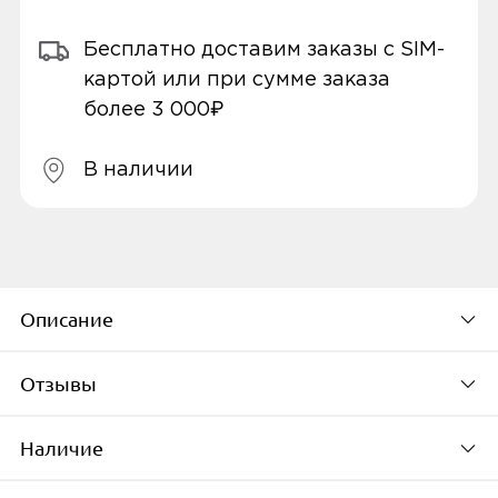
Бесплатно доставим заказы с SIM-
картой или при сумме заказа
более 3 000₽
В наличии
Описание
Отзывы
Универсальная совместимость
Наша эксклюзивная технология PowerIQ
Наличие
3.0 позволяет заряжать телефоны,
Будьте первым, кто
планшеты и ноутбуки на высокой