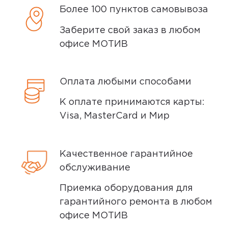
после того, как вы подтвердите заказ.
Более 100 пунктов самовывоза
Доставка курьером
Заберите свой заказ в любом
офисе МОТИВ
Доставка курьером производится на
следующий день после заказа (если
Оплата любыми способами
заказ был оформлен до 15.00). Вы можете
выбрать время доставки и удобный для
К оплате принимаются карты:
вас способ оплаты. Все детали вы
Visa, MasterCard и Мир
сможете
обсудить
с нашим
специалистом после оформления
покупки.
Качественное гарантийное
обслуживание
Условия доставки
Приемка оборудования для
гарантийного ремонта в любом
Доставка заказов производится
офисе МОТИВ
курьером СДЭК по адресам в