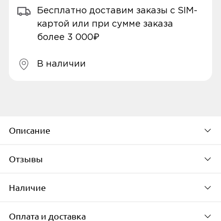
Бесплатно доставим заказы с SIM-
картой или при сумме заказа
более 3 000₽
В наличии
Описание
Отзывы
Ключевые особенности AMAZFIT POP
Наличие
Будьте первым, кто
3S
оставит свой отзыв
Оплата и доставка