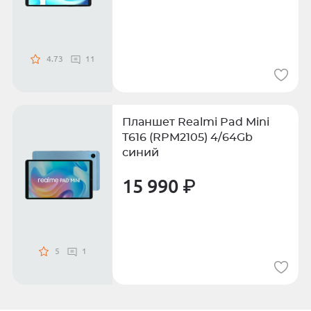
4.73
11
Планшет Realmi Pad Mini
T616 (RPM2105) 4/64Gb
синий
15 990 ₽
5
1