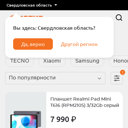
Свердловская область
Вы здесь: Свердловская область?
Главная
Каталог
Ноутбуки и планшеты
Да, верно
Другой регион
Ноутбуки и планшеты
TECNO
Xiaomi
Samsung
Hono
1
По популярности
Подтвердите телефон
Введите код из СМС
Планшет Realmi Pad Mini
Отправить код по СМС
T616 (RPM2105) 3/32Gb серый
7 990 ₽
Отправить код еще раз через
сек.