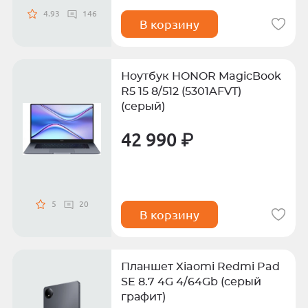
4.93
146
В корзину
Ноутбук HONOR MagicBook
R5 15 8/512 (5301AFVT)
(серый)
42 990 ₽
5
20
В корзину
Планшет Xiaomi Redmi Pad
SE 8.7 4G 4/64Gb (серый
графит)