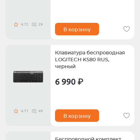
4.72
29
В корзину
Клавиатура беспроводная
LOGITECH K580 RUS,
черный
6 990 ₽
4.71
49
В корзину
Беспроводной комплект