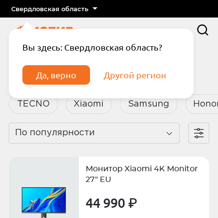
Свердловская область
Вы здесь: Свердловская область?
Главная
Каталог
Ноутбуки и планшеты
Да, верно
Другой регион
Ноутбуки и планшеты
TECNO
Xiaomi
Samsung
Hono
По популярности
Подтвердите телефон
Введите код из СМС
Монитор Xiaomi 4K Monitor
Отправить код по СМС
27" EU
44 990 ₽
Отправить код еще раз через
сек.