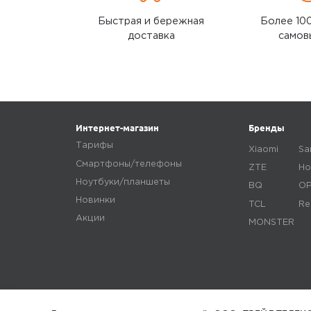
покупатель
Быстрая и бережная
Более 10
25 октября 2023, 11:49
доставка
самов
Хороший,
производительный
телефон, качество фото на
уровне выше среднего,
хороший звук, экран NFC
Интернет-магазин
Бренды
Минусы
Тарифы
Xiaomi
Sa
Нет
Смартфоны/телефоны
ZTE
Ho
Ноутбуки/планшеты
BQ
O
Плюсы
Новинки
TCL
Re
Соотношение цены и
Акции
MONSTER
качества
megamarket
0