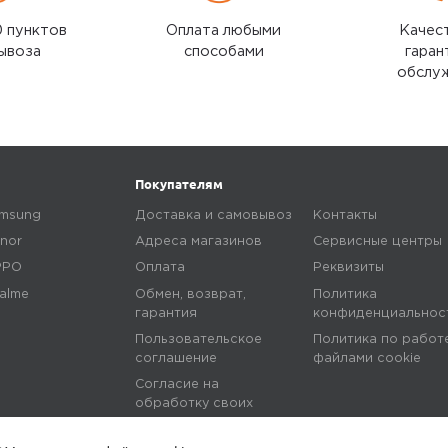
0 пунктов
Оплата любыми
Качес
ывоза
способами
гаран
обслу
Покупателям
msung
Доставка и самовывоз
Контакты
nor
Адреса магазинов
Сервисные центры
PPO
Оплата
Реквизиты
alme
Обмен, возврат,
Политика
гарантия
конфиденциальнос
Пользовательское
Политика по работ
соглашение
файлами сookie
Согласие на
обработку своих
персональных данных