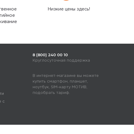
твенное
Низкие цены здесь!
тийное
живание
8 (800) 240 00 10
Круглосуточная поддержка
В интернет-магазине вы можете
купить смартфон, планшет,
ноутбук, SIM-карту МОТИВ,
подобрать тариф.
ти
е с