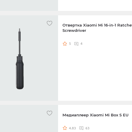
Blue
электрическая зубная щетка
White
Отвертка Xiaomi Mi 16-in-1 Ratche
Screwdriver
5
4
Медиаплеер Xiaomi Mi Box S EU
4.83
63