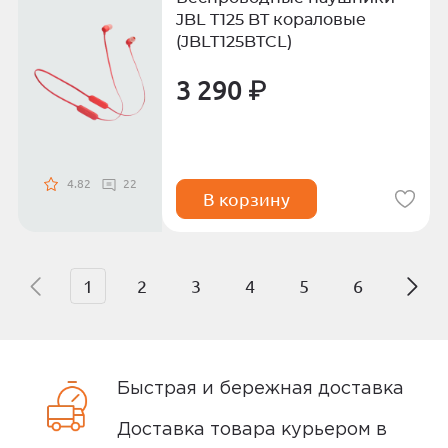
JBL T125 BT кораловые
(JBLT125BTCL)
3 290 ₽
4.82
22
В корзину
1
2
3
4
5
6
Быстрая и бережная доставка
Доставка товара курьером в