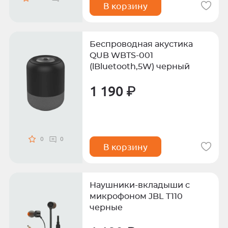
В корзину
Беспроводная акустика
QUB WBTS-001
(lBluetooth,5W) черный
1 190 ₽
0
0
В корзину
Наушники-вкладыши с
микрофоном JBL T110
черные