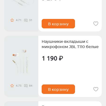
4.71
31
В корзину
Наушники-вкладыши с
микрофоном JBL T110 белые
1 190 ₽
4.75
84
В корзину