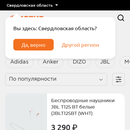
Свердловская область
Вы здесь: Свердловская область?
Главная
Каталог
Аксессуары
Аудио
Да, верно
Другой регион
Аудио
Adidas
Anker
DIZO
JBL
M
По популярности
Подтвердите телефон
Введите код из СМС
Беспроводные наушники
Отправить код по СМС
JBL T125 BT белые
(JBLT125BT (WHT)
Отправить код еще раз через
3 290 ₽
сек.