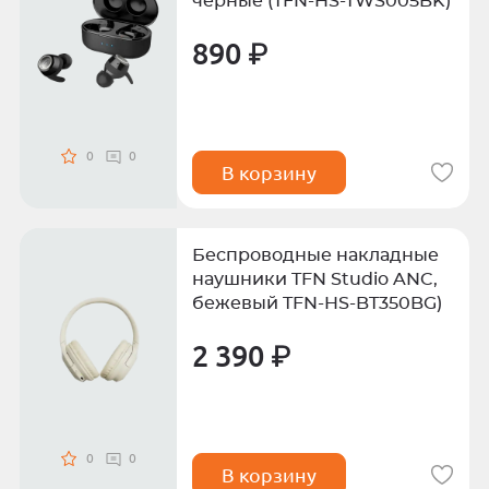
черные (TFN-HS-TWS005BK)
890 ₽
0
0
В корзину
Беспроводные накладные
наушники TFN Studio ANC,
бежевый TFN-HS-BT350BG)
2 390 ₽
0
0
В корзину