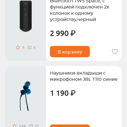
Bluetooth TWS Space, с
функцией подключен 2х
колонок к одному
устройству,черный
2 990 ₽
0
0
В корзину
Наушники-вкладыши с
микрофоном JBL T110 синие
1 190 ₽
4.68
31