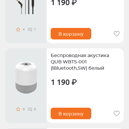
1 190 ₽
4
1
В корзину
Беспроводная акустика
QUB WBTS-001
(lBluetooth,5W) белый
1 190 ₽
0
0
В корзину