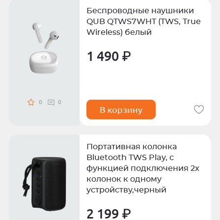
Беспроводные наушники
QUB QTWS7WHT (TWS, True
Wireless) белый
1 490 ₽
0
0
В корзину
Портативная колонка
Bluetooth TWS Play, с
функцией подключения 2х
колонок к одному
устройству,черный
2 199 ₽