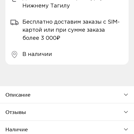
Нижнему Тагилу
Бесплатно доставим заказы с SIM-
картой или при сумме заказа
более 3 000₽
В наличии
Описание
Отзывы
Характеристики
Наличие
Тип подключения наушников
Будьте первым, кто