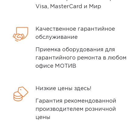
марки Xiaomi серии Mi Casual
Visa, MasterCard и Мир
Daypack. В моем...
Минусы
Качественное гарантийное
обслуживание
Не искала
Приемка оборудования для
гарантийного ремонта в любом
Плюсы
офисе МОТИВ
Вместительный, стильный,
маленький, лёгкий, прочный
Низкие цены здесь!
Гарантия рекомендованной
0
производителем розничной
цены
5,0