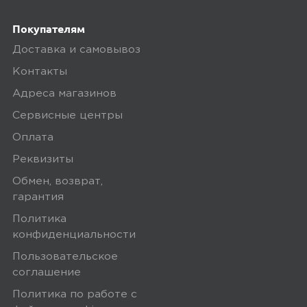
Плюсы
Покупателям
стильный
Доставка и самовывоз
Контакты
Адреса магазинов
0
Сервисные центры
Оплата
Реквизиты
4,0
OlegKotov
Обмен, возврат,
11 марта 2020, 00:00
гарантия
Пластиковый пакет это, конечно,
Политика
хорошее изобретение, но гулять по
конфиденциальности
городу или ходить на работу с ним
Пользовательское
не очень удобно. Пакет занимает
соглашение
руку, может испачкаться сам и
Политика по работе с