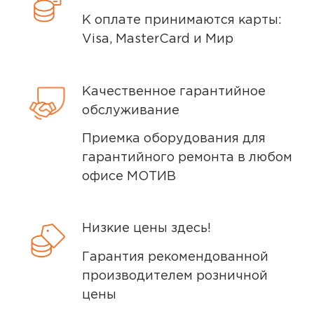
К оплате принимаются карты:
Visa, MasterCard и Мир
Способы доставки
Качественное гарантийное
Самовывоз или курьер
обслуживание
Приемка оборудования для
Самовывоз
гарантийного ремонта в любом
офисе МОТИВ
Вы можете забрать товар из
ближайшего
пункта выдачи заказов
Мотив. Самовывоз бесплатный. Мы
Низкие цены здесь!
сообщим вам о возможной дате доставки
Гарантия рекомендованной
после того, как вы подтвердите заказ.
производителем розничной
цены
Доставка курьером