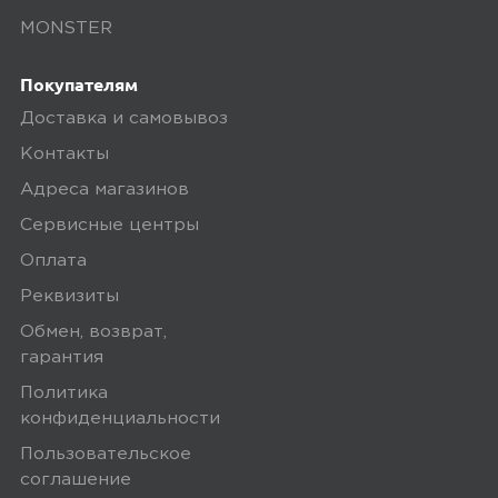
товары дороже 3 000 рублей или в заказ
MONSTER
включен комплект подключения SIM-
карты. Если сумма заказа менее 3000
Покупателям
рублей, то стоимость доставки 300
Доставка и самовывоз
рублей.
Контакты
Заказы привозятся только на
Адреса магазинов
существующие и точные адреса.
Сервисные центры
Курьер привозит заказ — вы проверяете
Оплата
товар на внешние дефекты. Время на
Реквизиты
осмотр не более 15 минут.
Обмен, возврат,
В нашем интернет-магазине весь товар
гарантия
проходит предпродажную проверку. Мы
Политика
осматриваем технику на внешние
конфиденциальности
дефекты, проверяем комплектацию,
Пользовательское
поэтому товар доставляется во вскрытой
соглашение
упаковке. Исключение составляют