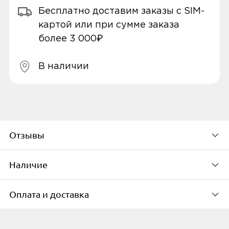
Бесплатно доставим заказы с SIM-
картой или при сумме заказа
более 3 000₽
В наличии
Отзывы
Наличие
Будьте первым, кто
оставит свой отзыв
Оплата и доставка
Доступно в 21 пунктах выдачи в
городе
К сожалению, для данного товара пока нет