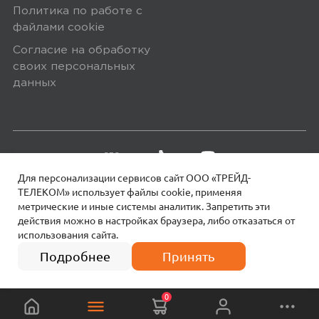
Политика по работе с
некоторые виды товаров под
файлами сookie
собственными марками.
Согласие на обработку
Дополнительные вопросы вы можете
своих персональных
задать по телефону
8 (800) 240 0010
данных
Для персонализации сервисов сайт ООО «ТРЕЙД-
ТЕЛЕКОМ» использует файлы сookie, применяя
метрические и иные системы аналитик. Запретить эти
действия можно в настройках браузера, либо отказаться от
использования сайта.
18+
© 2026 МОТИВ.
Все права защищены!
4 платежа по
249
₽
62 руб.
Подробнее
Принять
0