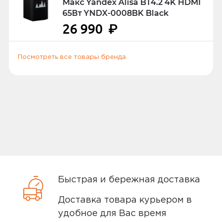
получении, вас могут попросить
Макс Yandex Alisa BT4.2 4K HDMI
65Вт YNDX-0008BK Black
предъявить российский или
26 990
₽
заграничный паспорт, водительское
удостоверение или другой документ
удостоверяющий личность.
Посмотреть все товары бренда
Способы доставки
Самовывоз или курьер
Самовывоз
Быстрая и бережная доставка
Вы можете забрать товар из
Доставка товара курьером в
ближайшего
пункта выдачи заказов
удобное для Вас время
Мотив. Самовывоз бесплатный. Мы