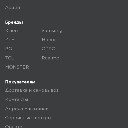
проходит предпродажную проверку. Мы
осматриваем технику на внешние
Акции
дефекты, проверяем комплектацию,
Бренды
поэтому товар доставляется во вскрытой
упаковке. Исключение составляют
Xiaomi
Samsung
некоторые виды товаров под
ZTE
Honor
собственными марками.
BQ
OPPO
Дополнительные вопросы вы можете
TCL
Realme
задать по телефону
8 (800) 240 0010
MONSTER
Покупателям
Доставка и самовывоз
Контакты
Адреса магазинов
Сервисные центры
Оплата