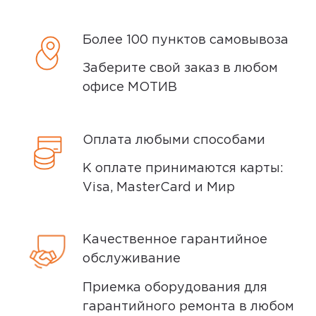
сообщим вам о возможной дате доставки
после того, как вы подтвердите заказ.
Более 100 пунктов самовывоза
Доставка курьером
Заберите свой заказ в любом
офисе МОТИВ
Доставка курьером производится на
следующий день после заказа (если
заказ был оформлен до 15.00). Вы можете
Оплата любыми способами
выбрать время доставки и удобный для
К оплате принимаются карты:
вас способ оплаты. Все детали вы
Visa, MasterCard и Мир
сможете
обсудить
с нашим
специалистом после оформления
покупки.
Качественное гарантийное
обслуживание
Условия доставки
Приемка оборудования для
Доставка заказов производится
гарантийного ремонта в любом