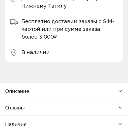
Нижнему Тагилу
Бесплатно доставим заказы с SIM-
картой или при сумме заказа
более 3 000₽
В наличии
Описание
Отзывы
Смарт-часы Xiaomi Redmi Watch 3 Active
M2235W1.
Наличие