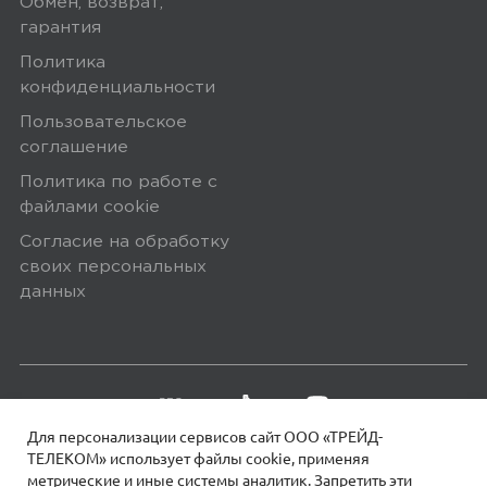
Обмен, возврат,
Екатерина
гарантия
01 августа 2025, 13:34
Политика
Крутые часы, купаю в них уже
конфиденциальности
второй сезон. Заказала знакомому,
Пользовательское
тоже доволен
соглашение
Политика по работе с
файлами сookie
0
Согласие на обработку
своих персональных
данных
5,0
Алексей Б.
02 сентября 2024, 12:46
Отлично, за эти деньги лучший
Для персонализации сервисов сайт ООО «ТРЕЙД-
вариант. Рекомендую
ТЕЛЕКОМ» использует файлы сookie, применяя
метрические и иные системы аналитик. Запретить эти