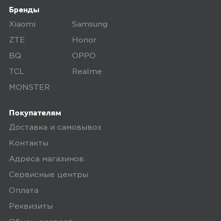
Бренды
Xiaomi
Samsung
Ozon
0
ZTE
Honor
BQ
OPPO
TCL
Realme
5,0
Артем Т.
MONSTER
13 апреля 2025, 21:03
Покупателям
отличные часики. покупал в подарок
Доставка и самовывоз
маме
Контакты
Адреса магазинов
Ozon
0
Сервисные центры
Оплата
Реквизиты
5,0