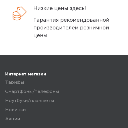
За свою цену нормально. Всё
Низкие цены здесь!
работает проблем и претензий нет.
Гарантия рекомендованной
производителем розничной
цены
Ozon
0
5,0
Николай К.
Интернет-магазин
02 сентября 2024, 10:16
Тарифы
Покупал ребенку, пришлось
Смартфоны/телефоны
отказаться так как они очень
Ноутбуки/планшеты
огромные, они даже больше чем
Новинки
Apple Watch 44mm, а в целом часы
очень функциональные за свои
Акции
деньги