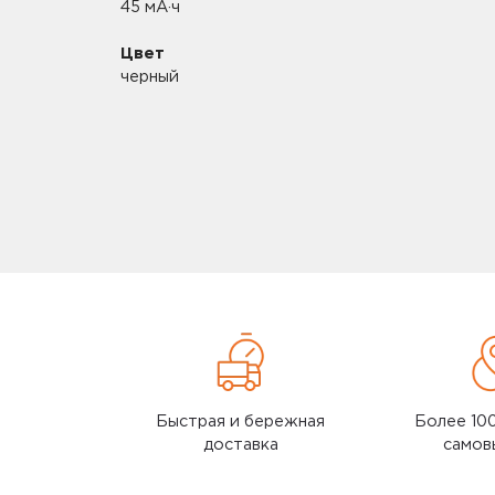
мотреть все
45 мА·ч
Сменная головка
электрической з
Цвет
Сменная головка
черный
электрической з
Смотреть все
Быстрая и бережная
Более 10
доставка
самов