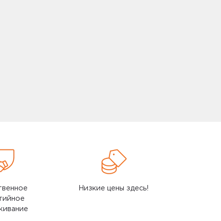
твенное
Низкие цены здесь!
тийное
живание