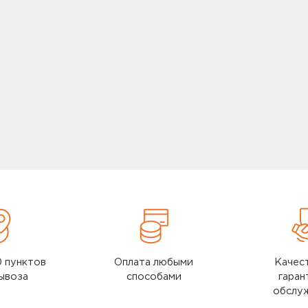
 Realme RMH2018 (для
убной щетки) Blue
 Realme RMH2018 (для
убной щетки) White
0 пунктов
Оплата любыми
Качес
ывоза
способами
гаран
обслу