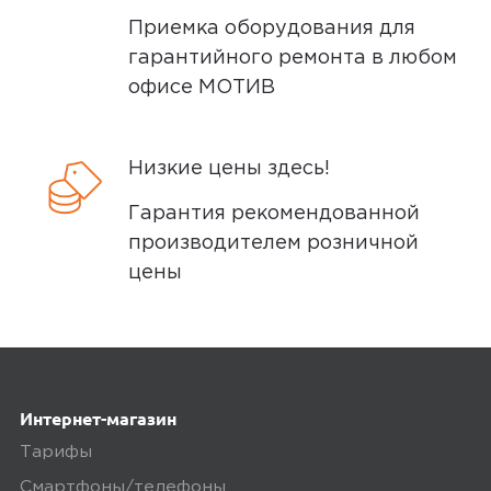
курьером СДЭК по адресам в
Приемка оборудования для
Екатеринбурге, Нижнем Тагиле, Кургане
гарантийного ремонта в любом
и Сургуте.
офисе МОТИВ
Доставка бесплатная, если вы покупаете
товары дороже 3 000 рублей или в заказ
включен комплект подключения SIM-
Низкие цены здесь!
карты. Если сумма заказа менее 3000
Гарантия рекомендованной
рублей, то стоимость доставки 300
производителем розничной
рублей.
цены
Заказы привозятся только на
существующие и точные адреса.
Курьер привозит заказ — вы проверяете
товар на внешние дефекты. Время на
Интернет-магазин
осмотр не более 15 минут.
Тарифы
В нашем интернет-магазине весь товар
Смартфоны/телефоны