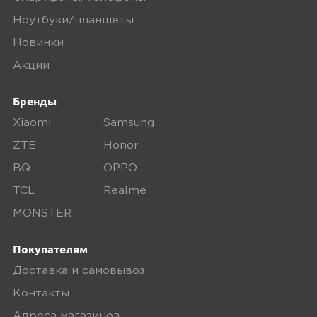
проходит предпродажную проверку. Мы
осматриваем технику на внешние
Ноутбуки/планшеты
дефекты, проверяем комплектацию,
Новинки
поэтому товар доставляется во вскрытой
Акции
упаковке. Исключение составляют
некоторые виды товаров под
Бренды
собственными марками.
Xiaomi
Samsung
Дополнительные вопросы вы можете
ZTE
Honor
задать по телефону
8 (800) 240 0010
BQ
OPPO
TCL
Realme
MONSTER
Покупателям
Доставка и самовывоз
Контакты
Адреса магазинов