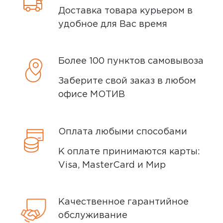
сообщим вам о возможной дате доставки
Доставка товара курьером в
после того, как вы подтвердите заказ.
удобное для Вас время
Доставка курьером
Более 100 пунктов самовывоза
Доставка курьером производится на
Заберите свой заказ в любом
следующий день после заказа (если
офисе МОТИВ
заказ был оформлен до 15.00). Вы можете
выбрать время доставки и удобный для
вас способ оплаты. Все детали вы
Оплата любыми способами
сможете
обсудить
с нашим
специалистом после оформления
К оплате принимаются карты:
покупки.
Visa, MasterCard и Мир
Условия доставки
Качественное гарантийное
Доставка заказов производится
обслуживание