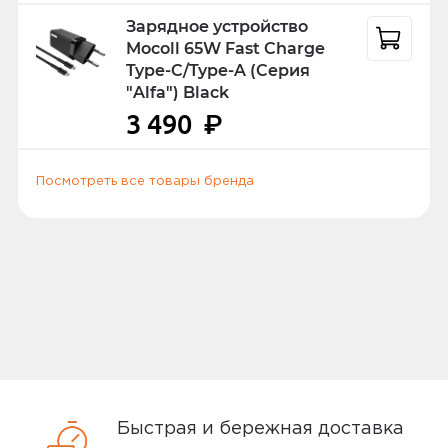
получении, вас могут попросить
Зарядное устройство
предъявить российский или
Mocoll 65W Fast Charge
заграничный паспорт, водительское
Type-C/Type-A (Серия
удостоверение или другой документ
"Alfa") Black
удостоверяющий личность.
3 490
₽
Посмотреть все товары бренда
Способы доставки
Самовывоз или курьер
Самовывоз
Вы можете забрать товар из
ближайшего
пункта выдачи заказов
Быстрая и бережная доставка
Мотив. Самовывоз бесплатный. Мы