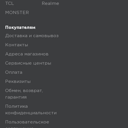
Доставка бесплатная, если вы покупаете
TCL
Realme
товары дороже 3 000 рублей или в заказ
MONSTER
включен комплект подключения SIM-
карты. Если сумма заказа менее 3000
Покупателям
рублей, то стоимость доставки 300
Доставка и самовывоз
рублей.
Контакты
Заказы привозятся только на
Адреса магазинов
существующие и точные адреса.
Сервисные центры
Курьер привозит заказ — вы проверяете
Оплата
товар на внешние дефекты. Время на
Реквизиты
осмотр не более 15 минут.
Обмен, возврат,
В нашем интернет-магазине весь товар
гарантия
проходит предпродажную проверку. Мы
Политика
осматриваем технику на внешние
конфиденциальности
дефекты, проверяем комплектацию,
Пользовательское
поэтому товар доставляется во вскрытой