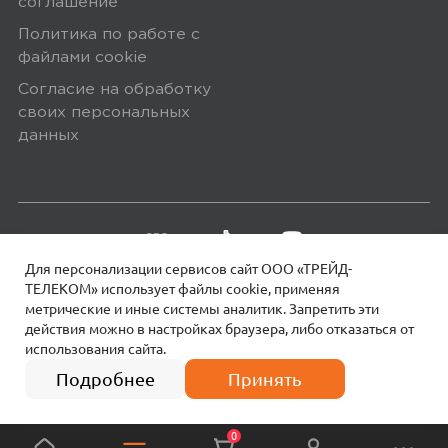
соглашение
упаковке. Исключение составляют
Политика по работе с
некоторые виды товаров под
файлами сookie
собственными марками.
Согласие на обработку
Дополнительные вопросы вы можете
своих персональных
задать по телефону
8 (800) 240 0010
данных
Для персонализации сервисов сайт ООО «ТРЕЙД-
ТЕЛЕКОМ» использует файлы сookie, применяя
метрические и иные системы аналитик. Запретить эти
действия можно в настройках браузера, либо отказаться от
использования сайта.
18+
© 2026 МОТИВ.
Все права защищены!
31 890
₽
Подробнее
Принять
0