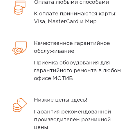
Оплата любыми способами
удостоверяющий личность.
К оплате принимаются карты:
Visa, MasterCard и Мир
Способы доставки
Качественное гарантийное
Самовывоз или курьер
обслуживание
Приемка оборудования для
Самовывоз
гарантийного ремонта в любом
офисе МОТИВ
Вы можете забрать товар из
ближайшего
пункта выдачи заказов
Мотив. Самовывоз бесплатный. Мы
Низкие цены здесь!
сообщим вам о возможной дате доставки
Гарантия рекомендованной
после того, как вы подтвердите заказ.
производителем розничной
цены