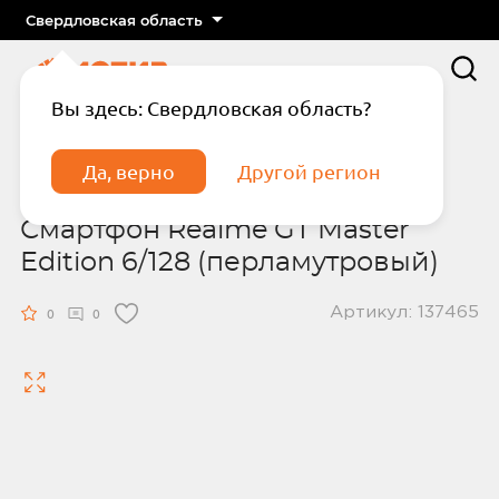
Свердловская область
Вы здесь: Свердловская область?
Главная
Каталог
Realme
Смартфон Realme GT Master Edition 6/128
Да, верно
Другой регион
(перламутровый)
Смартфон Realme GT Master
Edition 6/128 (перламутровый)
Артикул: 137465
0
0
Подтвердите телефон
Введите код из СМС
Отправить код по СМС
Отправить код еще раз через
сек.