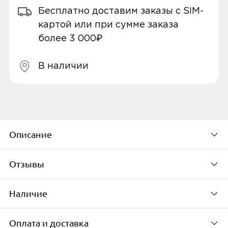
Бесплатно доставим заказы с SIM-
картой или при сумме заказа
более 3 000₽
В наличии
Описание
Отзывы
ХАРАКТЕРИСТИКИ
Наличие
Разъем
Будьте первым, кто
USB Type-C, 1xUSB
оставит свой отзыв
Оплата и доставка