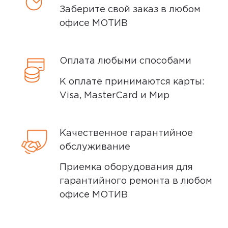
Заберите свой заказ в любом
Доставка курьером
офисе МОТИВ
Доставка курьером производится на
следующий день после заказа (если
Оплата любыми способами
заказ был оформлен до 15.00). Вы можете
К оплате принимаются карты:
выбрать время доставки и удобный для
Visa, MasterCard и Мир
вас способ оплаты. Все детали вы
сможете
обсудить
с нашим
специалистом после оформления
Качественное гарантийное
покупки.
обслуживание
Условия доставки
Приемка оборудования для
гарантийного ремонта в любом
Доставка заказов производится
офисе МОТИВ
курьером СДЭК по адресам в
Екатеринбурге, Нижнем Тагиле, Кургане