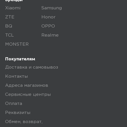
дефекты, проверяем комплектацию,
поэтому товар доставляется во вскрытой
Xiaomi
Samsung
упаковке. Исключение составляют
ZTE
Honor
некоторые виды товаров под
BQ
OPPO
собственными марками.
TCL
Realme
Дополнительные вопросы вы можете
MONSTER
задать по телефону
8 (800) 240 0010
Покупателям
Доставка и самовывоз
Контакты
Адреса магазинов
Сервисные центры
Оплата
Реквизиты
Обмен, возврат,