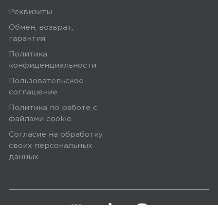
верно показывает, покупкой
Реквизиты
доволен)
Обмен, возврат,
гарантия
Ozon
0
Политика
конфиденциальности
Пользовательское
соглашение
5,0
Александр К.
Политика по работе с
17 сентября 2024, 12:26
файлами сookie
Согласие на обработку
Понравился
своих персональных
данных
Минусы
Нету