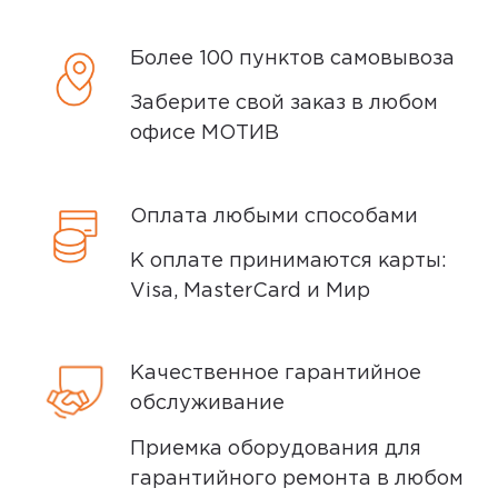
Все отлично. Работает в штатном
осмотр не более 15 минут.
режиме, показывает корректно.
Более 100 пунктов самовывоза
В нашем интернет-магазине весь товар
проходит предпродажную проверку. Мы
Заберите свой заказ в любом
Ozon
0
осматриваем технику на внешние
офисе МОТИВ
дефекты, проверяем комплектацию,
поэтому товар доставляется во вскрытой
упаковке. Исключение составляют
Оплата любыми способами
5,0
Александр К.
некоторые виды товаров под
К оплате принимаются карты:
17 сентября 2024, 12:26
собственными марками.
Visa, MasterCard и Мир
Понравился
Дополнительные вопросы вы можете
задать по телефону
8 (800) 240 0010
Минусы
Качественное гарантийное
обслуживание
Нету
Приемка оборудования для
гарантийного ремонта в любом