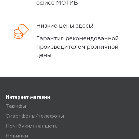
megamarket
0
офисе МОТИВ
Низкие цены здесь!
5,0
Roman E.
Гарантия рекомендованной
26 апреля 2025, 05:45
производителем розничной
цены
Ок
Ozon
0
Интернет-магазин
Тарифы
5,0
Пользователь предпочёл
Смартфоны/телефоны
скрыть свои данные
Ноутбуки/планшеты
19 мая 2025, 15:46
Новинки