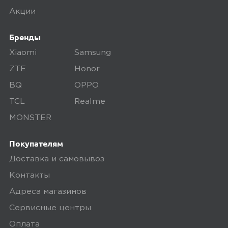
Доставка в срок, дополнительная
Акции
упаковка отсутствует, печально...
Хорошо, что все целое. датчик-
Бренды
термометр работает, батарейка в
Xiaomi
Samsung
комплекте.Соответствует фото и
ZTE
Honor
описанию. Рекомендую товар и
BQ
OPPO
продавца
TCL
Realme
MONSTER
Ozon
0
Покупателям
Доставка и самовывоз
Контакты
5,0
Аскер
Адреса магазинов
28 июня 2025, 15:28
Сервисные центры
Симпатичный малыш) вроде все
Оплата