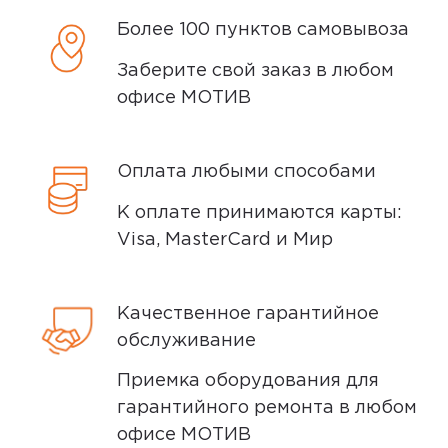
сообщим вам о возможной дате доставки
Более 100 пунктов самовывоза
Профиль
Headset
после того, как вы подтвердите заказ.
Есть
Заберите свой заказ в любом
Доставка курьером
офисе МОТИВ
Профиль A2DP
Доставка курьером производится на
Есть
следующий день после заказа (если
Оплата любыми способами
заказ был оформлен до 15.00). Вы можете
Голосовой набор
К оплате принимаются карты:
выбрать время доставки и удобный для
Есть
Visa, MasterCard и Мир
вас способ оплаты. Все детали вы
сможете
обсудить
с нашим
Радиус действия
специалистом после оформления
20 м
Качественное гарантийное
покупки.
обслуживание
Индикатор включения
Условия доставки
Приемка оборудования для
Есть
гарантийного ремонта в любом
Доставка заказов производится
офисе МОТИВ
Индикатор уровня заряда