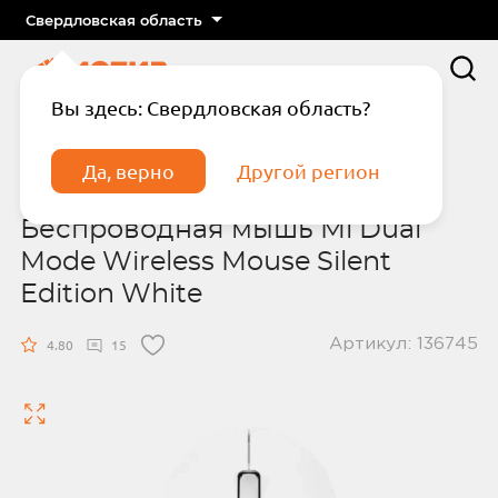
Свердловская область
Вы здесь: Свердловская область?
Главная
Каталог
Гаджеты
Беспроводная мышь Mi Dual Mode Wireless
Да, верно
Другой регион
Mouse Silent Edition White
Беспроводная мышь Mi Dual
Mode Wireless Mouse Silent
Edition White
Артикул: 136745
Подтвердите телефон
Введите код из СМС
4.80
15
Отправить код по СМС
Отправить код еще раз через
сек.