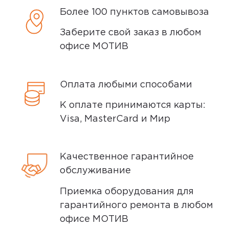
Более 100 пунктов самовывоза
В нашем интернет-магазине весь товар
проходит предпродажную проверку. Мы
4,0
Заберите свой заказ в любом
Арсений З.
осматриваем технику на внешние
офисе МОТИВ
27 июня 2025, 10:05
дефекты, проверяем комплектацию,
поэтому товар доставляется во вскрытой
Отваливается задняя крышка, не
упаковке. Исключение составляют
держится. В остальном все хорошо.
Оплата любыми способами
некоторые виды товаров под
К оплате принимаются карты:
собственными марками.
Visa, MasterCard и Мир
Ozon
0
Дополнительные вопросы вы можете
задать по телефону
8 (800) 240 0010
Качественное гарантийное
обслуживание
5,0
Аида И.
28 июня 2025, 00:24
Приемка оборудования для
гарантийного ремонта в любом
отлично работает, пришел в коробке
офисе МОТИВ
запечатанный