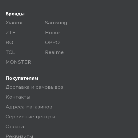
28 июня 2025, 14:29
Бренды
Четкая мышь, адаптер вставил в пк а
к ноутбуку подключил через блютуз.
Xiaomi
Samsung
Переключаюсь между устройствами
ZTE
Honor
по нажатию кнопки))
BQ
OPPO
TCL
Realme
Ozon
MONSTER
0
Покупателям
Доставка и самовывоз
5,0
Ирина Р.
Контакты
29 июня 2025, 08:26
Адреса магазинов
Качественно упакован, доставка
Сервисные центры
была быстрой, спасибо сотрудникам
Оплата
Озон. Очень понравилась бесшумная
Реквизиты