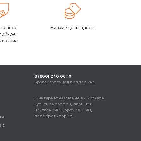
твенное
Низкие цены здесь!
тийное
живание
8 (800) 240 00 10
Круглосуточная поддержка
В интернет-магазине вы можете
купить смартфон, планшет,
ноутбук, SIM-карту МОТИВ,
подобрать тариф.
ти
е с