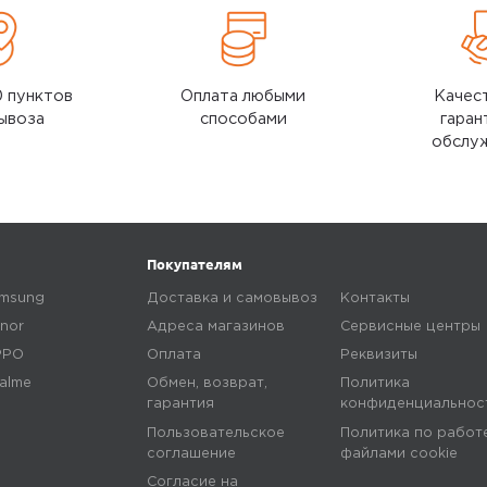
Blue
электрическая зубная щетка
White
0 пунктов
Оплата любыми
Качес
ывоза
способами
гаран
обслу
Покупателям
msung
Доставка и самовывоз
Контакты
nor
Адреса магазинов
Сервисные центры
PPO
Оплата
Реквизиты
alme
Обмен, возврат,
Политика
гарантия
конфиденциальнос
Пользовательское
Политика по работ
соглашение
файлами сookie
Согласие на