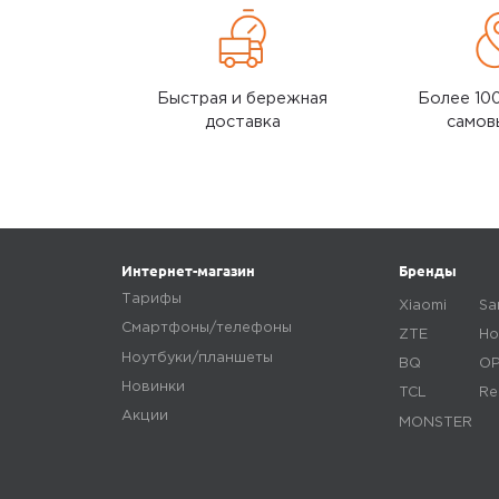
красной перемычки, иначе
Realme RMH2013 
реле сгорит (одно я таки
Ультразвуковая 
сжёг)
Realme RMH2013 
Смотреть все
Быстрая и бережная
Более 10
доставка
самов
Ozon
0
5,0
Алексей С.
19 февраля 2025, 13:37
Интернет-магазин
Бренды
Отличное реле. Даже
Тарифы
сказать нечего
Xiaomi
Sa
Смартфоны/телефоны
ZTE
Ho
Ноутбуки/планшеты
BQ
O
Ozon
0
Новинки
TCL
Re
Акции
MONSTER
5,0
Андрей К.
22 февраля 2025, 16:33