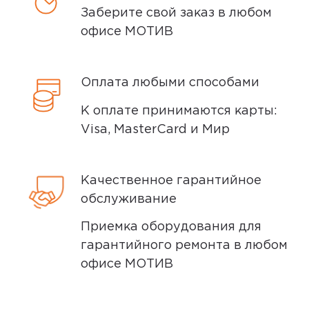
Заберите свой заказ в любом
Доставка курьером
офисе МОТИВ
Доставка курьером производится на
следующий день после заказа (если
Оплата любыми способами
заказ был оформлен до 15.00). Вы можете
К оплате принимаются карты:
выбрать время доставки и удобный для
Visa, MasterCard и Мир
вас способ оплаты. Все детали вы
сможете
обсудить
с нашим
специалистом после оформления
Качественное гарантийное
покупки.
обслуживание
Условия доставки
Приемка оборудования для
гарантийного ремонта в любом
Доставка заказов производится
офисе МОТИВ
курьером СДЭК по адресам в
Екатеринбурге, Нижнем Тагиле, Кургане