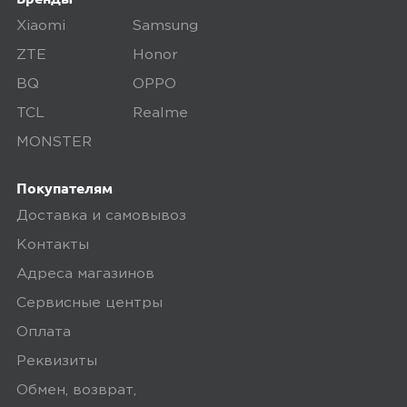
дефекты, проверяем комплектацию,
поэтому товар доставляется во вскрытой
Xiaomi
Samsung
упаковке. Исключение составляют
ZTE
Honor
некоторые виды товаров под
BQ
OPPO
собственными марками.
TCL
Realme
Дополнительные вопросы вы можете
MONSTER
задать по телефону
8 (800) 240 0010
Покупателям
Доставка и самовывоз
Контакты
Адреса магазинов
Сервисные центры
Оплата
Реквизиты
Обмен, возврат,