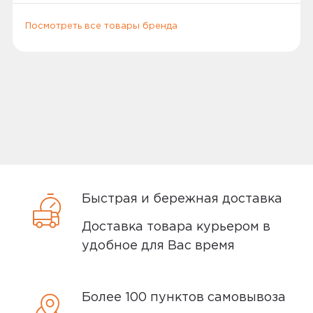
заграничный паспорт, водительское
удостоверение или другой документ
Посмотреть все товары бренда
удостоверяющий личность.
Способы доставки
Самовывоз или курьер
Самовывоз
Быстрая и бережная доставка
Доставка товара курьером в
Вы можете забрать товар из
удобное для Вас время
ближайшего
пункта выдачи заказов
Мотив. Самовывоз бесплатный. Мы
сообщим вам о возможной дате доставки
Более 100 пунктов самовывоза
после того, как вы подтвердите заказ.