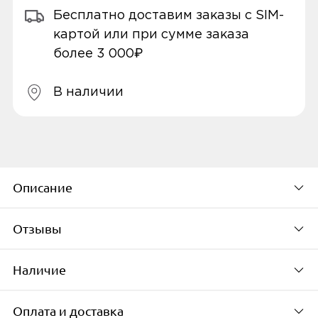
Бесплатно доставим заказы с SIM-
картой или при сумме заказа
более 3 000₽
В наличии
Описание
Отзывы
Наличие
Описание
Будьте первым, кто
оставит свой отзыв
Оплата и доставка
Сетевое зарядное устройство TFN