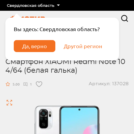
Свердловская область
Вы здесь: Свердловская область?
Главная
Смартфоны
Смартфон XIAOMI Redmi Note 10 4/64 (белая
Да, верно
Другой регион
галька)
Смартфон XIAOMI Redmi Note 10
4/64 (белая галька)
Артикул: 137028
5.00
1
Подтвердите телефон
Введите код из СМС
Отправить код по СМС
Отправить код еще раз через
сек.