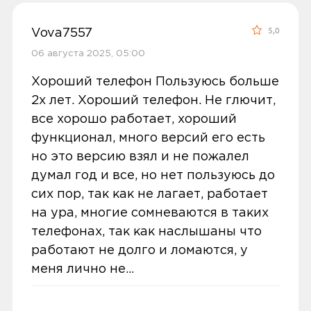
специалистом после оформления
покупки.
Работает хорошо Служит долго
5,0
Vova7557
06 августа 2025, 05:00
Условия доставки
Хороший телефон Пользуюсь больше
0
Доставка заказов производится
2х лет. Хороший телефон. Не глючит,
курьером СДЭК по адресам в
все хорошо работает, хороший
По популярности
Екатеринбурге, Нижнем Тагиле, Кургане
функционал, много версий его есть
и Сургуте.
но это версию взял и не пожалел
Доставка бесплатная, если вы покупаете
думал год и все, но нет пользуюсь до
товары дороже 3 000 рублей или в заказ
сих пор, так как не лагает, работает
включен комплект подключения SIM-
на ура, многие сомневаются в таких
5.00
карты. Если сумма заказа менее 3000
телефонах, так как наслышаны что
рублей, то стоимость доставки 300
работают не долго и ломаются, у
рублей.
меня лично не...
Оценка покупателей рассчитана на
Заказы привозятся только на
основании 1 отзыва