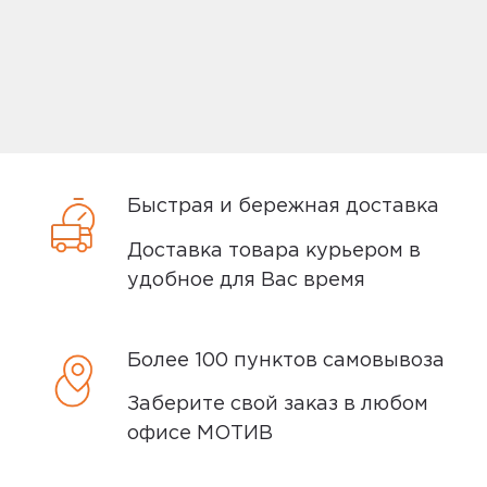
0
остаться без резервного источника
звёзды
питания в самый неподходящий момент.
3
0
звёзды
Зарядка на минимальном токе
2
0
звёзды
Двойным прикосновением по кнопке
1 звёзда
0
питания можно включить двухчасовой
Быстрая и бережная доставка
режим зарядки на минимальном токе, при
Доставка товара курьером в
помощи которого можно зарядить
Написать отзыв
удобное для Вас время
беспроводные наушники или фитнес-
браслеты.
Более 100 пунктов самовывоза
5,0
shelshoked
Заберите свой заказ в любом
04 сентября 2023, 22:24
офисе МОТИВ