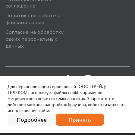
соглашение
Политика по работе с
файлами сookie
Согласие на обработку
своих персональных
данных
Для персонализации сервисов сайт ООО «ТРЕЙД-
ТЕЛЕКОМ» использует файлы сookie, применяя
метрические и иные системы аналитик. Запретить эти
действия можно в настройках браузера, либо отказаться от
использования сайта.
18+
© 2026 МОТИВ.
Все права защищены!
4 платежа по
2 890
₽
722 руб.
Подробнее
Принять