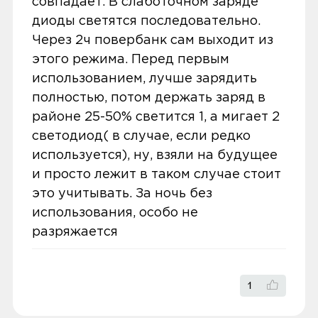
совпадает. В слаботочном заряде
максимальной мощностью зарядки до 33
В нашем интернет-магазине весь товар
диоды светятся последовательно.
Вт, что позволяет выполнять зарядку двух
1
проходит предпродажную проверку. Мы
Через 2ч повербанк сам выходит из
устройств одновременно.
осматриваем технику на внешние
этого режима. Перед первым
дефекты, проверяем комплектацию,
использованием, лучше зарядить
По популярности
USB Power Delivery
поэтому товар доставляется во вскрытой
полностью, потом держать заряд в
упаковке. Исключение составляют
районе 25-50% светится 1, а мигает 2
В
Xiaomi 33W Power Bank Pocket Edition
некоторые виды товаров под
светодиод( в случае, если редко
Pro
используется оригинальный литий-
собственными марками.
используется), ну, взяли на будущее
полимерный аккумулятор от ATL, который
и просто лежит в таком случае стоит
снабжен девятиступенчатой системой
5.00
Дополнительные вопросы вы можете
это учитывать. За ночь без
безопасности. Зарядка устройства
задать по телефону
8 (800) 240 0010
использования, особо не
осуществляется с максимальной
разряжается
мощностью до 22,5 Вт благодаря
Оценка покупателей рассчитана на
поддержке технологии USB Power Delivery.
основании 1 отзыва
1
LED-индикатор помогает следить за
5 звёзд
1
остаточным зарядом батареи, чтобы не
4