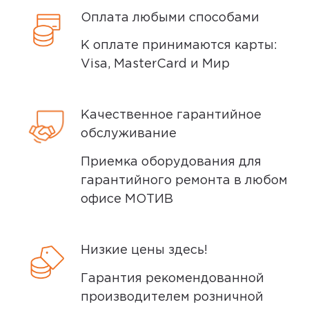
Оплата любыми способами
К оплате принимаются карты:
Visa, MasterCard и Мир
Качественное гарантийное
обслуживание
Срок использования:Не более года
Приемка оборудования для
Достоинства быстрая зарядка, 2 раза
гарантийного ремонта в любом
нажатие на кнопку, переходит в режим
офисе МОТИВ
слаботочного разряда. Заряд
примерно 3ч, блоком на 33в.
Низкие цены здесь!
Номинальная ёмкость по бумаге это
9800. Недостатки ёмкость
Гарантия рекомендованной
Комментарий Лучший повербанк по
производителем розничной
скорости заряда и вполне нормальную