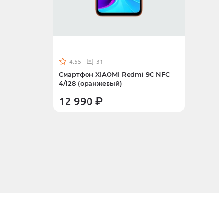
Ультразвуковая 
Realme RMH2013 
Ультразвуковая 
Realme RMH2013 
Смотреть все
4.55
31
Смартфон XIAOMI Redmi 9C NFC
4/128 (оранжевый)
12 990
₽