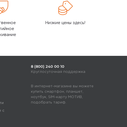
твенное
Низкие цены здесь!
тийное
живание
8 (800) 240 00 10
Круглосуточная поддержка
В интернет-магазине вы можете
купить смартфон, планшет,
ноутбук, SIM-карту МОТИВ,
подобрать тариф.
ти
е с