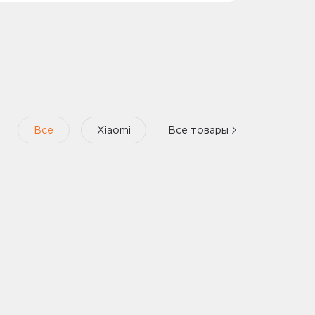
Honor
 64Gb Samsung
Портативная Bluetooth колонка Honor Choice
MusicBox M1, VNA-00, Edition, Red
ng-R180
Гарнитура TWS EARBUDS X3 MOECEN MLN-00
5504AAAT HONOR
2 GB (MB-
Гарнитура EARBUDS LITE T0005 WH 55034426
HONOR
4 GB (MB-
Беспроводные наушники HONOR CHOICE
Все
Xiaomi
Все товары
EARBUDS X5 торговая марка LCHSE модель
LCTWS005
128GB
Портативная Bluetooth колонка Honor Choice
MusicBox M1, VNA-00, Edition, Black
Смотреть все