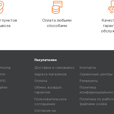
0 пунктов
Оплата любыми
Качес
ывоза
способами
гаран
обслу
Покупателям
msung
Доставка и самовывоз
Контакты
nor
Адреса магазинов
Сервисные центры
PPO
Оплата
Реквизиты
alme
Обмен, возврат,
Политика
гарантия
конфиденциальнос
Пользовательское
Политика по работ
соглашение
файлами сookie
Согласие на