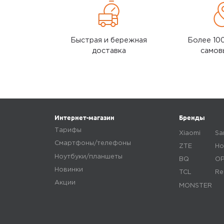
Быстрая и бережная
Более 10
доставка
самов
Интернет-магазин
Бренды
Тарифы
Xiaomi
Sa
Смартфоны/телефоны
ZTE
Ho
Ноутбуки/планшеты
BQ
O
Новинки
TCL
Re
Акции
MONSTER