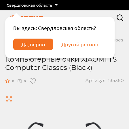
Свердловская область
Вы здесь: Свердловская область?
Главная
Гаджеты
Компьютерные очки XIAOMI TS Computer Classes
Да, верно
Другой регион
(Black)
Компьютерные очки XIAOMI TS
Computer Classes (Black)
Артикул: 135360
0
0
Подтвердите телефон
Введите код из СМС
Отправить код по СМС
Отправить код еще раз через
сек.