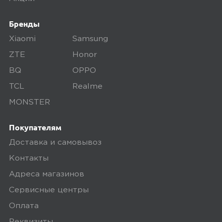
дефекты, проверяем комплектацию,
Бренды
поэтому товар доставляется во вскрытой
упаковке. Исключение составляют
Xiaomi
Samsung
некоторые виды товаров под
ZTE
Honor
собственными марками.
BQ
OPPO
Дополнительные вопросы вы можете
TCL
Realme
задать по телефону
8 (800) 240 0010
MONSTER
Покупателям
Доставка и самовывоз
Контакты
Адреса магазинов
Сервисные центры
Оплата
Реквизиты