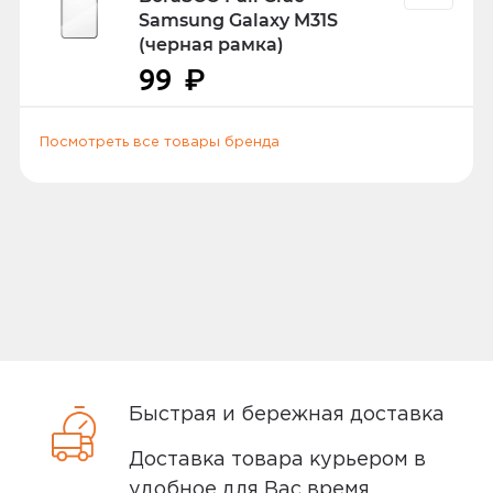
заграничный паспорт, водительское
Samsung Galaxy M31S
удостоверение или другой документ
(черная рамка)
удостоверяющий личность.
99
₽
Посмотреть все товары бренда
Способы доставки
Самовывоз или курьер
Самовывоз
Вы можете забрать товар из
ближайшего
пункта выдачи заказов
Быстрая и бережная доставка
Мотив. Самовывоз бесплатный. Мы
сообщим вам о возможной дате доставки
Доставка товара курьером в
после того, как вы подтвердите заказ.
удобное для Вас время