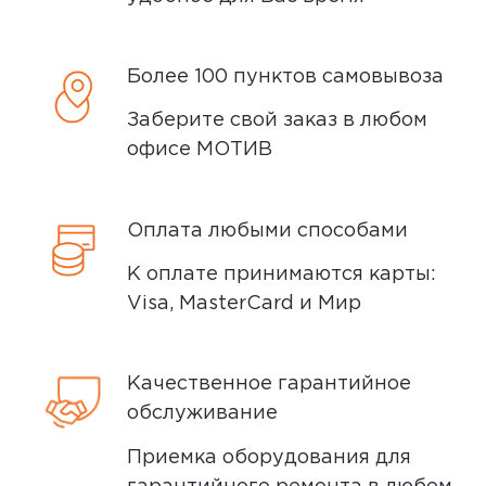
Доставка курьером
Более 100 пунктов самовывоза
Доставка курьером производится на
Заберите свой заказ в любом
следующий день после заказа (если
офисе МОТИВ
заказ был оформлен до 15.00). Вы можете
выбрать время доставки и удобный для
вас способ оплаты. Все детали вы
Оплата любыми способами
сможете
обсудить
с нашим
специалистом после оформления
К оплате принимаются карты:
покупки.
Visa, MasterCard и Мир
Условия доставки
Качественное гарантийное
Доставка заказов производится
обслуживание
курьером СДЭК по адресам в
Приемка оборудования для
Екатеринбурге, Нижнем Тагиле, Кургане