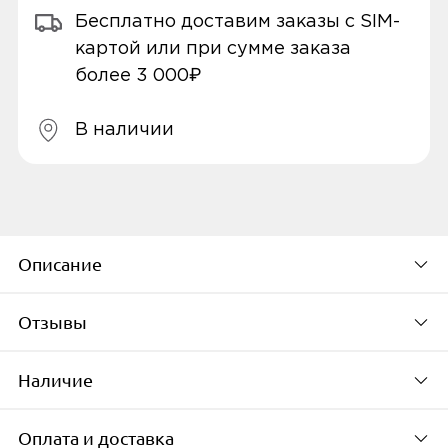
Бесплатно доставим заказы с SIM-
картой или при сумме заказа
более 3 000₽
В наличии
Описание
Отзывы
Тип
Чехол для смартфона
Наличие
Будьте первым, кто
Вид чехла
оставит свой отзыв
Оплата и доставка
Накладка