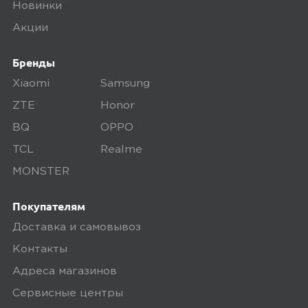
дефекты, проверяем комплектацию,
Новинки
поэтому товар доставляется во вскрытой
Акции
упаковке. Исключение составляют
некоторые виды товаров под
Бренды
собственными марками.
Xiaomi
Samsung
Дополнительные вопросы вы можете
ZTE
Honor
задать по телефону
8 (800) 240 0010
BQ
OPPO
TCL
Realme
MONSTER
Покупателям
Доставка и самовывоз
Контакты
Адреса магазинов
Сервисные центры