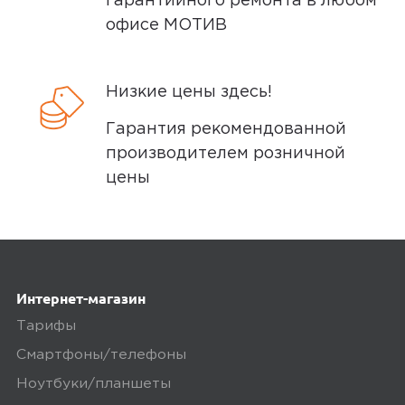
гарантийного ремонта в любом
и Сургуте.
офисе МОТИВ
Доставка бесплатная, если вы покупаете
товары дороже 3 000 рублей или в заказ
включен комплект подключения SIM-
Низкие цены здесь!
карты. Если сумма заказа менее 3000
Гарантия рекомендованной
рублей, то стоимость доставки 300
производителем розничной
рублей.
цены
Заказы привозятся только на
существующие и точные адреса.
Курьер привозит заказ — вы проверяете
товар на внешние дефекты. Время на
Интернет-магазин
осмотр не более 15 минут.
Тарифы
В нашем интернет-магазине весь товар
Смартфоны/телефоны
проходит предпродажную проверку. Мы
осматриваем технику на внешние
Ноутбуки/планшеты