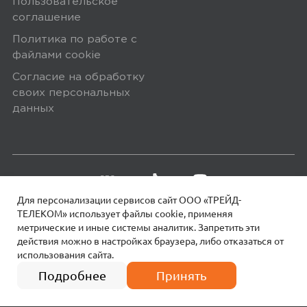
Пользовательское
соглашение
Политика по работе с
файлами сookie
Согласие на обработку
своих персональных
данных
Для персонализации сервисов сайт ООО «ТРЕЙД-
ТЕЛЕКОМ» использует файлы сookie, применяя
метрические и иные системы аналитик. Запретить эти
действия можно в настройках браузера, либо отказаться от
использования сайта.
18+
© 2026 МОТИВ.
Все права защищены!
13 990
₽
Подробнее
Принять