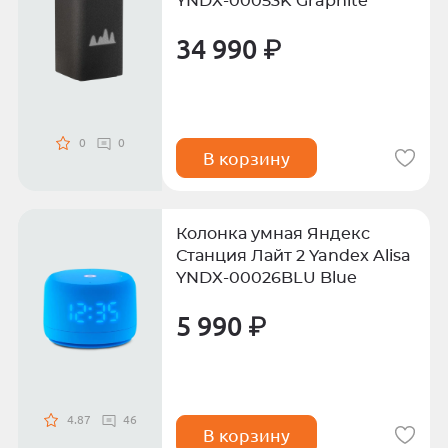
YNDX-00053K Graphite
34 990 ₽
0
0
В корзину
Колонка умная Яндекс
Станция Лайт 2 Yandex Alisa
YNDX-00026BLU Blue
5 990 ₽
4.87
46
В корзину