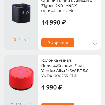
Станция Миди с Алисой с
Zigbee 24Вт YNDX-
00054BLK Black
14 990 ₽
0
0
В корзину
Колонка умная
Яндекс.Станция Лайт
Yandex Alisa 1x5W ВТ 5.0
YNDX-00025R Chili
4 990 ₽
4.91
56