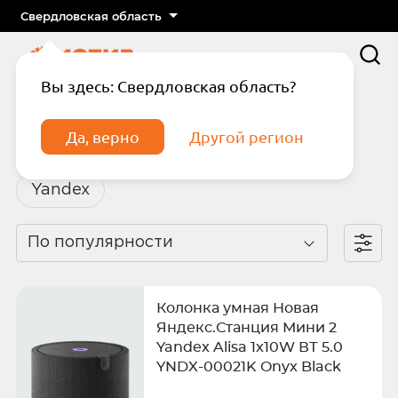
Свердловская область
Вы здесь: Свердловская область?
Главная
Каталог
Умный дом
Яндекс
Да, верно
Другой регион
Яндекс
Yandex
По популярности
Подтвердите телефон
Введите код из СМС
Колонка умная Новая
Отправить код по СМС
Яндекс.Станция Мини 2
Yandex Alisa 1x10W ВТ 5.0
YNDX-00021K Onyx Black
Отправить код еще раз через
сек.