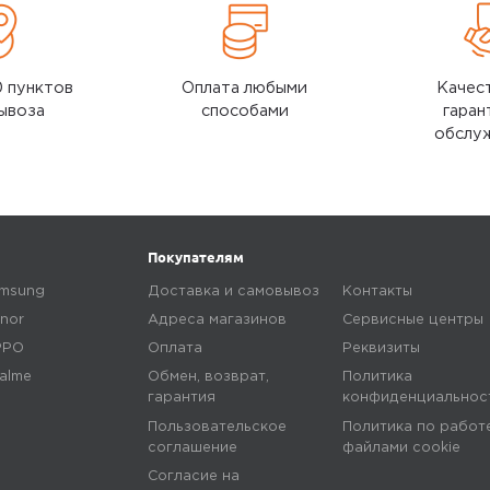
0 пунктов
Оплата любыми
Качес
ывоза
способами
гаран
обслу
Покупателям
msung
Доставка и самовывоз
Контакты
nor
Адреса магазинов
Сервисные центры
PPO
Оплата
Реквизиты
alme
Обмен, возврат,
Политика
гарантия
конфиденциальнос
Пользовательское
Политика по работ
соглашение
файлами сookie
Согласие на