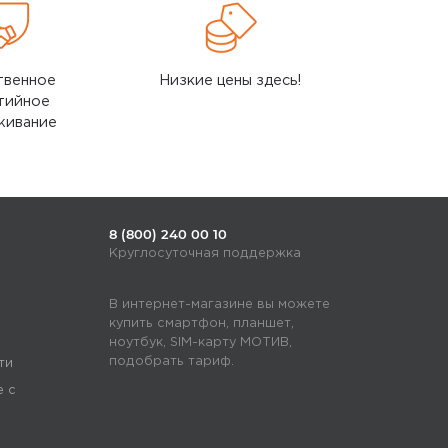
твенное
Низкие цены здесь!
тийное
живание
8 (800) 240 00 10
Круглосуточная поддержка
В интернет-магазине вы можете
купить смартфон, планшет,
ноутбук, SIM-карту МОТИВ,
подобрать тариф.
ти
е с