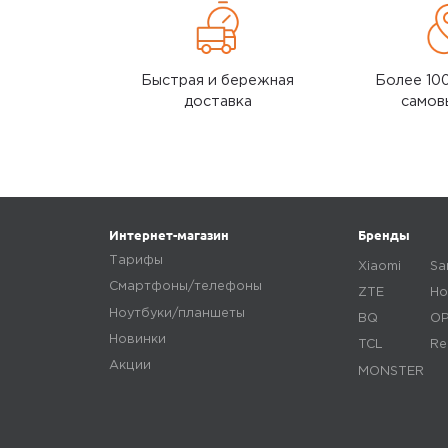
5,0
Константин М.
11 мая 2025, 22:26
Долго подбирал, искал, и
Быстрая и бережная
Более 10
вот решил взять эту
доставка
самов
модель. Всё замечательно,
телефон пришёл целый и
невредимый. Аккумулятор
только был разряжен.
Спасибо большое продавцу,
в подарок добавили
Интернет-магазин
Бренды
беспроводные наушники.
Тарифы
Xiaomi
Sa
Смартфоны/телефоны
ZTE
Ho
Ozon
0
Ноутбуки/планшеты
BQ
O
Новинки
TCL
Re
Акции
MONSTER
4,0
Даниил4
25 августа 2024, 15:18
Неплохой Брал смартфон за