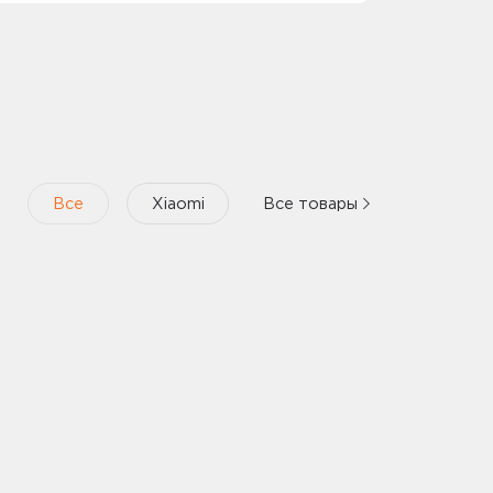
Honor
ng-R180
Гарнитура TWS EARBUDS X3 MOECEN MLN-00
5504AAAT HONOR
2 GB (MB-
Гарнитура EARBUDS LITE T0005 WH 55034426
HONOR
4 GB (MB-
Беспроводные наушники HONOR CHOICE
EARBUDS X5 торговая марка LCHSE модель
LCTWS005
128GB
Все
Xiaomi
Все товары
Портативная Bluetooth колонка Honor Choice
MusicBox M1, VNA-00, Edition, Black
 64Gb Samsung
Портативная Bluetooth колонка Honor Choice
MusicBox M1, VNA-00, Edition, Red
Смотреть все